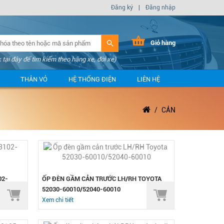
Đăng ký
|
Đăng nhập
Giỏ hàng
k tại đây để tìm kiếm theo hãng xe, đời xe)
THÂN VỎ
HỆ THỐNG ĐIỆN
LIÊN HỆ
CẢN
02-
ỐP ĐÈN GẦM CẢN TRƯỚC LH/RH TOYOTA
52030-60010/52040-60010
Xem chi tiết