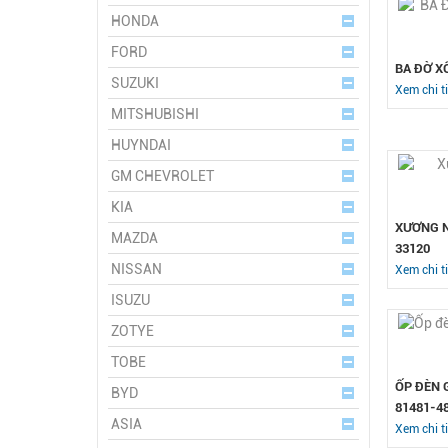
HONDA
FORD
BA ĐỜ X
SUZUKI
Xem chi ti
MITSHUBISHI
HUYNDAI
GM CHEVROLET
KIA
XƯƠNG N
MAZDA
33120
NISSAN
Xem chi ti
ISUZU
ZOTYE
TOBE
ỐP ĐÈN 
BYD
81481-4
ASIA
Xem chi ti