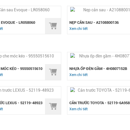
 EVOQUE - LR058060
NẸP CẢN SAU - A2108800136
ết
Xem chi tiết
 MÓC KÉO - 95550515610
NHỰA ỐP ĐÈN GẦM - 4H0807152B
ết
Xem chi tiết
ỚC LEXUS - 52119-48923
CẢN TRƯỚC TOYOTA - 52119-6A958
ết
Xem chi tiết