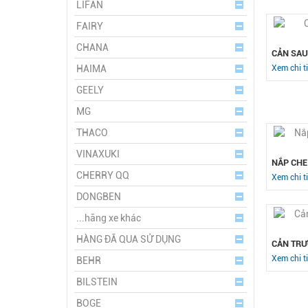
LIFAN
FAIRY
CHANA
CẢN SAU
HAIMA
Xem chi ti
GEELY
MG
THACO
VINAXUKI
NẮP CHE
CHERRY QQ
Xem chi ti
DONGBEN
...hãng xe khác
HÀNG ĐÃ QUA SỬ DỤNG
CẢN TRƯ
Xem chi ti
BEHR
BILSTEIN
BOGE