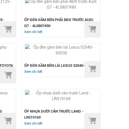
25-
ỐP ĐÈN GẦM BÊN PHẢI BĐX TRƯỚC AUDI
Q7 - 4L0807490
Xem chi tiết
 TOYOTA
ỐP ĐÈN GẦM BÊN LÁI LEXUS 52040-60030
Xem chi tiết
S
ỐP NHỰA DƯỚI CẢN TRƯỚC LAND -
LR019169
Xem chi tiết