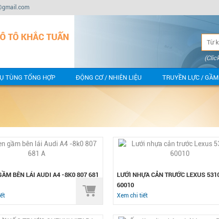
@gmail.com
(Clic
Ụ TÙNG TỔNG HỢP
ĐỘNG CƠ / NHIÊN LIỆU
TRUYỀN LỰC / GẦM
ẦM BÊN LÁI AUDI A4 -8K0 807 681
LƯỚI NHỰA CẢN TRƯỚC LEXUS 531
60010
ết
Xem chi tiết