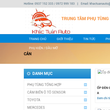
Hotline: 0937 152 333 / 0972 999 183
|
Email: khactuanauto
TRANG CHỦ
GIỚI THIỆU
TIN TỨC
PH
PHỤ KIỆN / DẦU MỠ
CẢN
DANH MỤC
PHỤ TÙNG TỔNG HỢP
ỐP ĐÈN G
CẢM BIẾN Ô TÔ SENSOR
A
Xem chi ti
TOYOTA
MERCEDES