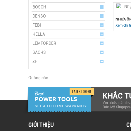
BOSCH
DENSO
NHỰA ỐP
FEBI
Xem chi ti
HELLA
LEMFORDER
SACHS
ZF
Quảng cáo
KHẮC T
Với nhiều năm hoạ
Đức, Mỹ, Singapor
GIỚI THIỆU
C