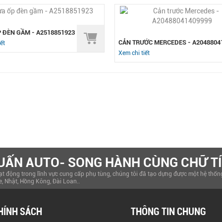
 ĐÈN GẦM - A2518851923
CẢN TRƯỚC MERCEDES - A2048804
ết
Xem chi tiết
UẤN AUTO- SONG HÀNH CÙNG CHỮ TÍ
t động trong lĩnh vực cung cấp phụ tùng, chúng tôi đã tạo dựng được một hệ thống 
e, Nhật, Hồng Kông, Đài Loan..
HÍNH SÁCH
THÔNG TIN CHUNG