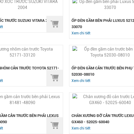
ỐC TRƯỚC SUZUKI VITARA 2004
ỐP ĐÈN GẦM BÊN PHẢI LUXUS 521
33070
ết
Xem chi tiết
HÔM CẢN TRƯỚC TOYOTA 52171-
ỐP ĐÈN GẦM CẢN TRƯỚC BÊN PHỤ
52030-08010
ết
Xem chi tiết
GẦM CẢN TRƯỚC BÊN PHẢI LEXUS
CHÂN XƯƠNG ĐỠ CẢN TRƯỚC LEXU
8090
GX460 - 52025-60040
ết
Xem chi tiết