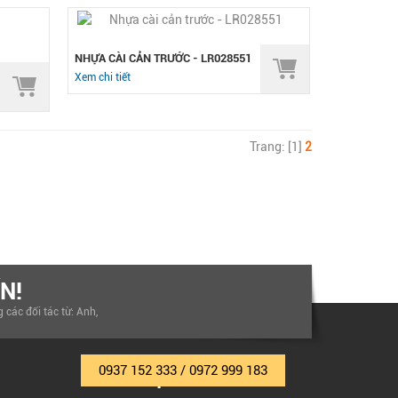
NHỰA CÀI CẢN TRƯỚC - LR028551
1409999
Xem chi tiết
Trang: [1]
2
N!
các đối tác từ: Anh,
0937 152 333 / 0972 999 183
LIÊN HỆ