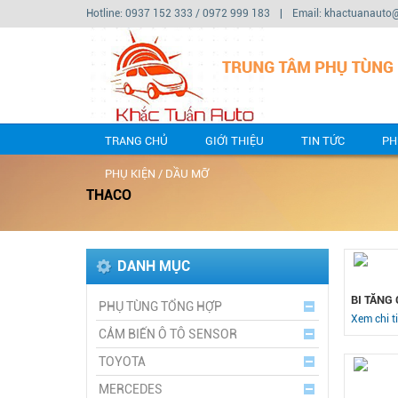
Hotline: 0937 152 333 / 0972 999 183
|
Email: khactuanauto
TRANG CHỦ
GIỚI THIỆU
TIN TỨC
PH
PHỤ KIỆN / DẦU MỠ
THACO
DANH MỤC
BI TĂNG
PHỤ TÙNG TỔNG HỢP
Xem chi ti
CẢM BIẾN Ô TÔ SENSOR
TOYOTA
MERCEDES