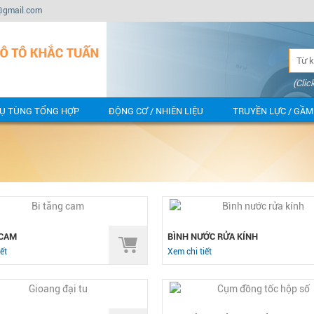
@gmail.com
(Clic
Ụ TÙNG TỔNG HỢP
ĐỘNG CƠ / NHIÊN LIỆU
TRUYỀN LỰC / GẦM
 CAM
BÌNH NƯỚC RỬA KÍNH
ết
Xem chi tiết