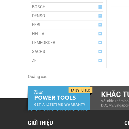
BOSCH
DENSO
FEBI
HELLA
LEMFORDER
SACHS
ZF
Quảng cáo
KHẮC T
Với nhiều năm hoạ
Đức, Mỹ, Singapor
GIỚI THIỆU
C