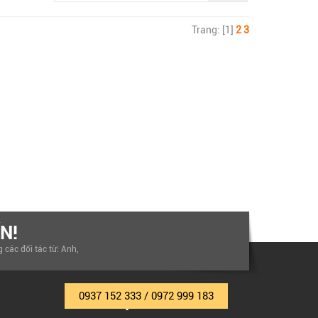
Trang: [1]
2
3
N!
các đối tác từ: Anh,
0937 152 333 / 0972 999 183
LIÊN HỆ