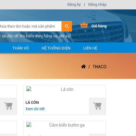
Đăng ký
|
Đăng nhập
Giỏ hàng
k tại đây để tìm kiếm theo hãng xe, đời xe)
THÂN VỎ
HỆ THỐNG ĐIỆN
LIÊN HỆ
THACO
LÁ CÔN
Xem chi tiết