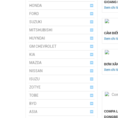
GIOANG 
HONDA
Xem chi ti
FORD
SUZUKI
MITSHUBISHI
CẢM BIẾ
HUYNDAI
Xem chi ti
GM CHEVROLET
KIA
MAZDA
BƠM XĂN
Xem chi ti
NISSAN
ISUZU
ZOTYE
TOBE
BYD
COMPA L
ASIA
DONGBE