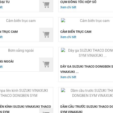
ĐẠI TU
CỤM ĐỒNG TỐC HỘP SỐ
ết
Xem chi tiết
N TRỤC CAM
CẢM BIẾN TRỤC CAM
ết
Xem chi tiết
G NGOÀI
DÂY GA SUZUKI THACO DONGBEN 
ết
VINAXUKI ...
Xem chi tiết
ÊN KÍNH SUZUKI VINAXUKI THACO
DẦM CẦU TRƯỚC SUZUKI THACO 
N SYM
SYM VINAXUKI