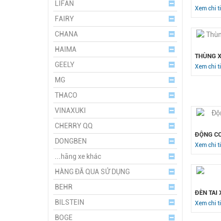
LIFAN
Xem chi ti
FAIRY
CHANA
HAIMA
THÙNG X
GEELY
Xem chi ti
MG
THACO
VINAXUKI
CHERRY QQ
ĐỘNG CƠ
DONGBEN
Xem chi ti
...hãng xe khác
HÀNG ĐÃ QUA SỬ DỤNG
BEHR
ĐÈN TAI 
BILSTEIN
Xem chi ti
BOGE