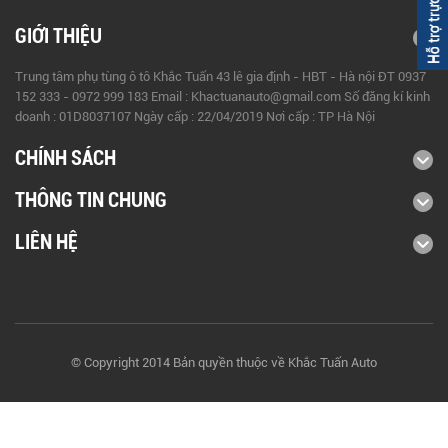
GIỚI THIỆU
Trung tâm phụ tùng ô tô Khắc Tuấn 43 lê gia định - HBT - Hà nội ĐT 0937
152 333 - 0972 999 183 Email : Khactuanauto@gmail.com Số đăng kí kinh
doanh : 01D8037107 Ngày cấp : 22/04/2019 Nơi cấp : TP Hà Nội
CHÍNH SÁCH
THÔNG TIN CHUNG
LIÊN HỆ
© Copyright 2014 Bản quyền thuộc về Khắc Tuấn Auto